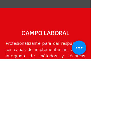
CAMPO LABORAL
Profesionalizante para dar respuesta y
ser capas de implementar un sistema
integrado de métodos y técnicas
aplicables a la dirección, de todas las
fases de los proyectos de construcción
para optimizar costo y tiempo,
mediante la aplicación de modelos
administrativos y financieros actuales.